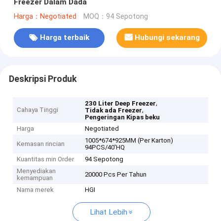
Freezer Dalam Dada
Harga：Negotiated
MOQ：94 Sepotong
Harga terbaik
Hubungi sekarang
Deskripsi Produk
,
230 Liter Deep Freezer
Cahaya Tinggi
,
Tidak ada Freezer
Pengeringan Kipas beku
Harga
Negotiated
1005*674*925MM (Per Karton)
Kemasan rincian
94PCS/40'HQ
Kuantitas min Order
94 Sepotong
Menyediakan
20000 Pcs Per Tahun
kemampuan
Nama merek
HGI
Lihat Lebih