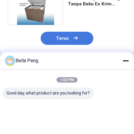
Tanpa Beku Es Krim
Freezer Dalam Dada
Terus
Bella Peng
Rekomendasi Produk
1:02 PM
Good day, what product are you looking for?
220V/50Hz Deep
Kulkas Dada
Kulkas beku d
Chest Freezer
Horizontal Jenis
tegak dengan
dengan Genggam
Defrost Manual
tegangan