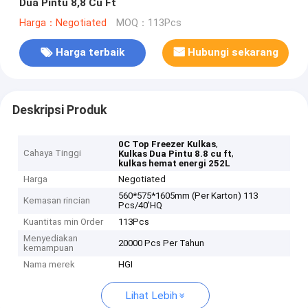
Dua Pintu 8,8 Cu Ft
Harga：Negotiated
MOQ：113Pcs
Harga terbaik
Hubungi sekarang
Deskripsi Produk
,
0C Top Freezer Kulkas
Cahaya Tinggi
,
Kulkas Dua Pintu 8.8 cu ft
kulkas hemat energi 252L
Harga
Negotiated
560*575*1605mm (Per Karton) 113
Kemasan rincian
Pcs/40'HQ
Kuantitas min Order
113Pcs
Menyediakan
20000 Pcs Per Tahun
kemampuan
Nama merek
HGI
Lihat Lebih