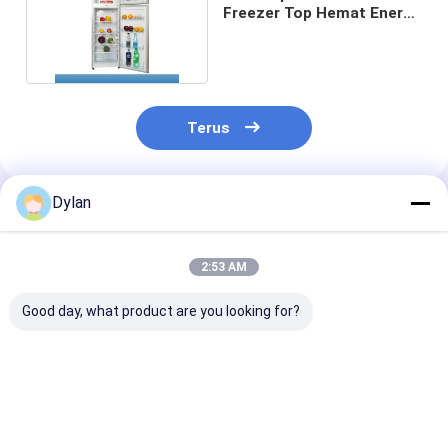
Freezer Top Hemat Energi
Dua Pintu 8,8 Cu Ft
Terus
Dylan
Rekomendasi Produk
2:53 AM
Good day, what product are you looking for?
Penggunaan di
Grosir Kulkas
350L Kulkas Li
Rumah Kulkas Kulkas
Freezer Top
Pintu Ganda F
Freezer Terpasang di
Kapasitas Besar 395
Kulkas Rumah