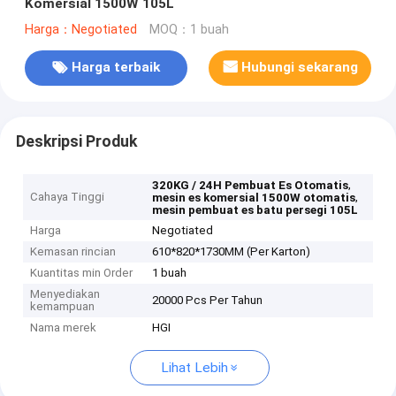
Komersial 1500W 105L
Harga：Negotiated
MOQ：1 buah
Harga terbaik
Hubungi sekarang
Deskripsi Produk
,
320KG / 24H Pembuat Es Otomatis
Cahaya Tinggi
,
mesin es komersial 1500W otomatis
mesin pembuat es batu persegi 105L
Harga
Negotiated
Kemasan rincian
610*820*1730MM (Per Karton)
Kuantitas min Order
1 buah
Menyediakan
20000 Pcs Per Tahun
kemampuan
Nama merek
HGI
Lihat Lebih