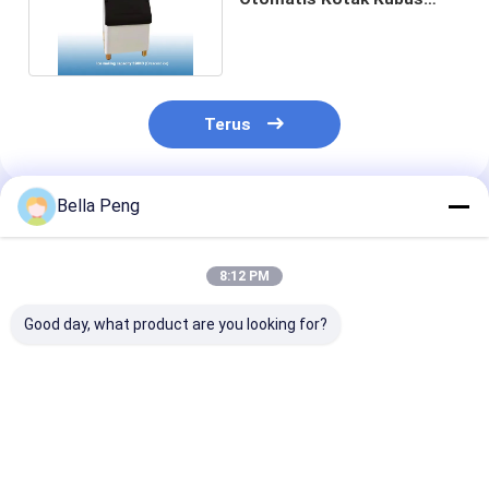
Komersial 1500W 105L
Terus
Bella Peng
Rekomendasi Produk
8:12 PM
Good day, what product are you looking for?
Mesin pembuat es
Pembuat Es Split
Ice Maker Sno
otomatis 100kg
Crescent Ice Iwy-420
Particle Ice C
persegi dengan
Iwxh-400
badan baja tahan