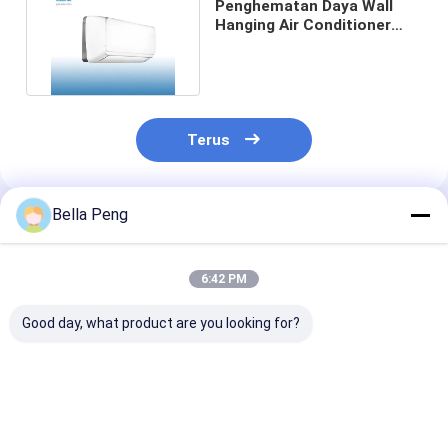
Penghematan Daya Wall
Hanging Air Conditioner
2.5ft ISO9001 Sleep Mode
Terus
Bella Peng
Rekomendasi Produk
6:42 PM
Good day, what product are you looking for?
Sistem Pendingin
HD Filter Split
6500W 24000
Rumah 48000BTU
18000BTU Wall
Wall Hanging A