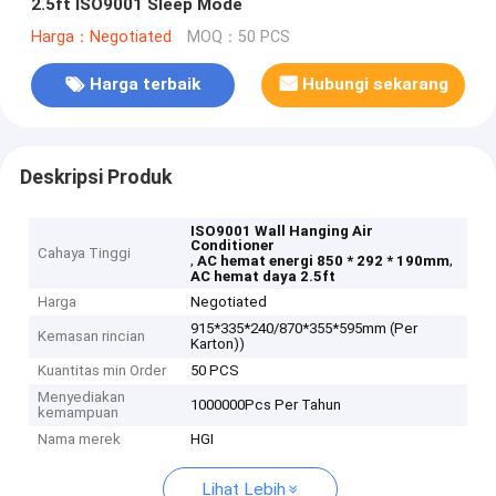
2.5ft ISO9001 Sleep Mode
Harga：Negotiated
MOQ：50 PCS
Harga terbaik
Hubungi sekarang
Deskripsi Produk
ISO9001 Wall Hanging Air
Conditioner
Cahaya Tinggi
,
,
AC hemat energi 850 * 292 * 190mm
AC hemat daya 2.5ft
Harga
Negotiated
915*335*240/870*355*595mm (Per
Kemasan rincian
Karton))
Kuantitas min Order
50 PCS
Menyediakan
1000000Pcs Per Tahun
kemampuan
Nama merek
HGI
Lihat Lebih