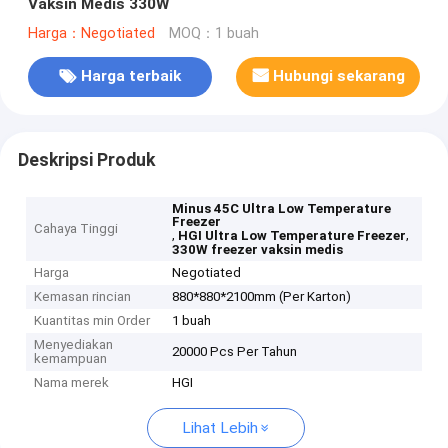
Vaksin Medis 330W
Harga：Negotiated
MOQ：1 buah
Harga terbaik
Hubungi sekarang
Deskripsi Produk
Minus 45C Ultra Low Temperature
Freezer
Cahaya Tinggi
,
,
HGI Ultra Low Temperature Freezer
330W freezer vaksin medis
Harga
Negotiated
Kemasan rincian
880*880*2100mm (Per Karton)
Kuantitas min Order
1 buah
Menyediakan
20000 Pcs Per Tahun
kemampuan
Nama merek
HGI
Lihat Lebih