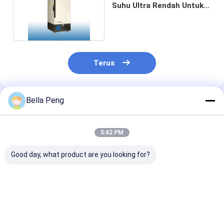
Suhu Ultra Rendah Untuk
Vaksin Medis 330W
Terus
Bella Peng
Rekomendasi Produk
5:42 PM
Good day, what product are you looking for?
Customized Ultra
Manual Defrosting
Imported
Low Temperature
Cooling Freezer
Compressor Ul
Freezer with PTC
Featuring PURF
Low Temperat