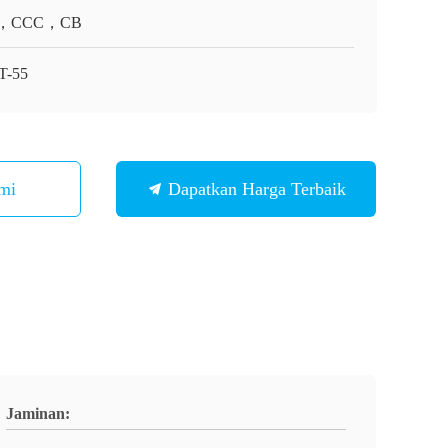
，CCC，CB
T-55
mi
Dapatkan Harga Terbaik
Jaminan: