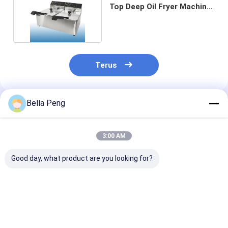
Top Deep Oil Fryer Machine
Komersial
Terus
Bella Peng
Rekomendasi Produk
3:00 AM
Good day, what product are you looking for?
Komersial Otomatis
950W Otomatis
950W Mesin P
950W Mesin Permen
Kompak Candy Floss
Bawang Otoma
Baja Listrik dengan
Mesin untuk
dengan Mangk