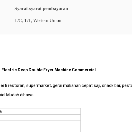
Syarat-syarat pembayaran
L/C, T/T, Western Union
l Electric Deep Double Fryer Machine Commercial
ti restoran, supermarket, gerai makanan cepat saji, snack bar, pest
ial.Mudah dibawa.
a