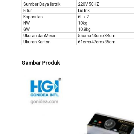
Sumber Daya listrik
220V 50HZ
Fitur
Listrik
Kapasitas
6L x 2
NW
10kg
GW
10.8kg
Ukuran dari
Mesin
55cmx43cmx34cm
Ukuran Karton:
61cmx47cmx35cm
Gambar Produk