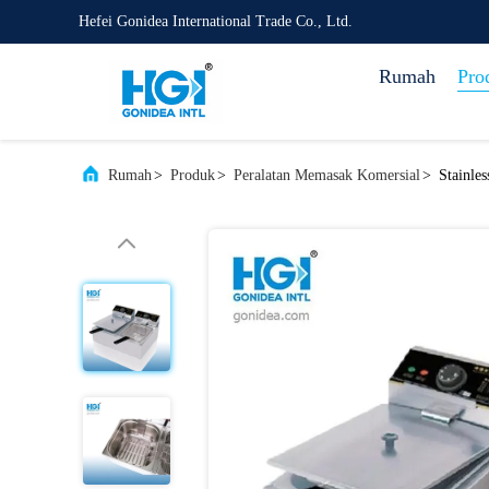
Hefei Gonidea International Trade Co., Ltd.
Rumah
Pro
Rumah
>
Produk
>
Peralatan Memasak Komersial
>
Stainle