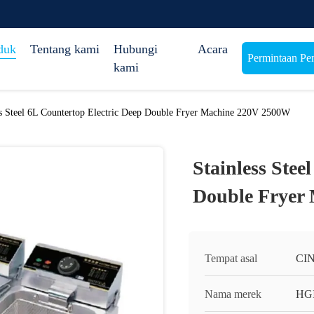
duk
Tentang kami
Hubungi
Acara
Permintaan Pe
kami
ss Steel 6L Countertop Electric Deep Double Fryer Machine 220V 2500W
Stainless Stee
Double Fryer
Tempat asal
CI
Nama merek
HG