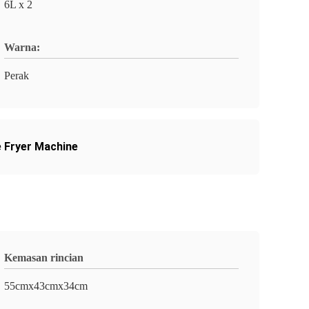
6L x 2
Warna:
Perak
e Fryer Machine
Kemasan rincian
55cmx43cmx34cm