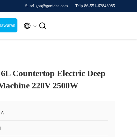
Surel gon@gonidea.com
Telp 86-551-62843085


nawaran
l 6L Countertop Electric Deep
 Machine 220V 2500W
NA
I