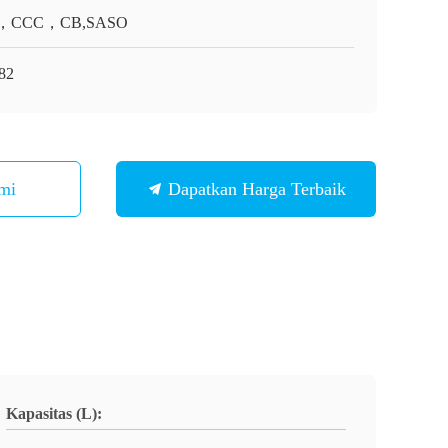
，CCC，CB,SASO
82
mi
Dapatkan Harga Terbaik
Kapasitas (L):