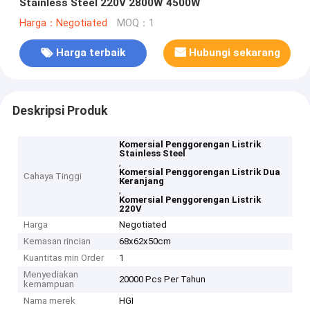
Stainless Steel 220V 2800W 4500W
Harga：Negotiated
MOQ：1
Harga terbaik
Hubungi sekarang
Deskripsi Produk
Komersial Penggorengan Listrik
Stainless Steel
,
Komersial Penggorengan Listrik Dua
Cahaya Tinggi
Keranjang
,
Komersial Penggorengan Listrik
220V
Harga
Negotiated
Kemasan rincian
68x62x50cm
Kuantitas min Order
1
Menyediakan
20000 Pcs Per Tahun
kemampuan
Nama merek
HGI