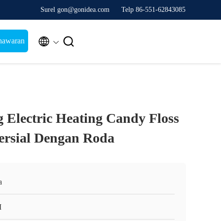
Surel gon@gonidea.com
Telp 86-551-62843085


nawaran
g Electric Heating Candy Floss
rsial Dengan Roda
a
I