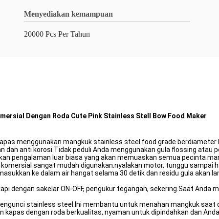
Menyediakan kemampuan
20000 Pcs Per Tahun
omersial Dengan Roda Cute Pink Stainless Stell Bow Food Maker
pas menggunakan mangkuk stainless steel food grade berdiameter be
 dan anti korosi.Tidak peduli Anda menggunakan gula flossing atau 
takan pengalaman luar biasa yang akan memuaskan semua pecinta man
omersial sangat mudah digunakan.nyalakan motor, tunggu sampai hang
sukkan ke dalam air hangat selama 30 detik dan residu gula akan laru
kapi dengan sakelar ON-OFF, pengukur tegangan, sekering.Saat Anda
 pengunci stainless steel.Ini membantu untuk menahan mangkuk saa
 permen kapas dengan roda berkualitas, nyaman untuk dipindahkan dan