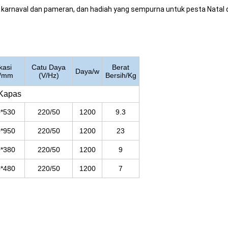
l, karnaval dan pameran, dan hadiah yang sempurna untuk pesta Nat
kasi
Catu Daya
Berat
Daya/w
k/mm
(V/Hz)
Bersih/Kg
 Kapas
0*530
220/50
1200
9.3
0*950
220/50
1200
23
0*380
220/50
1200
9
0*480
220/50
1200
7