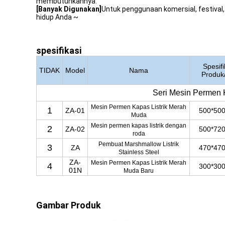
membutuhkannya.
[Banyak Digunakan]
Untuk penggunaan komersial, festiva
hidup Anda ~
spesifikasi
Spesifi
TIDAK
Model
Nama
Produ
Seri Mesin Permen
Mesin Permen Kapas Listrik Merah
1
ZA-01
500*50
Muda
Mesin permen kapas listrik dengan
2
ZA-02
500*72
roda
Pembuat Marshmallow Listrik
3
ZA
470*47
Stainless Steel
ZA-
Mesin Permen Kapas Listrik Merah
4
300*30
01N
Muda Baru
Gambar Produk