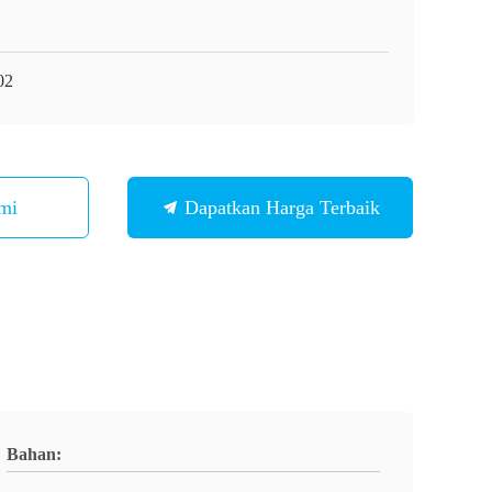
02
mi
Dapatkan Harga Terbaik
Bahan: