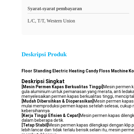
Syarat-syarat pembayaran
L/C, T/T, Western Union
Deskripsi Produk
Floor Standing Electric Heating Candy Floss Machine K
Deskripsi Singkat
[Mesin Permen Kapas Berkualitas Tinggi]
Mesin permen ka
gula aluminium untuk pemanasan yang merata, anti ledakan
menyelesaikan permen kapas berkualitas tinggi, mencip
[Mudah Dibersihkan & Dioperasikan]
Mesin permen kapas k
mulai memproduksi permen kapas.setelah selesai, cukup ma
kebersihannya.
[Kerja Tinggi Efisien & Cepat]
Mesin permen kapas dileng
dalam beberapa detik.
[Tetap Stabil]
Mesin permen kapas dilengkapi dengan klip
lebih lancar dan tidak terlalu berisik.selain itu, mesin