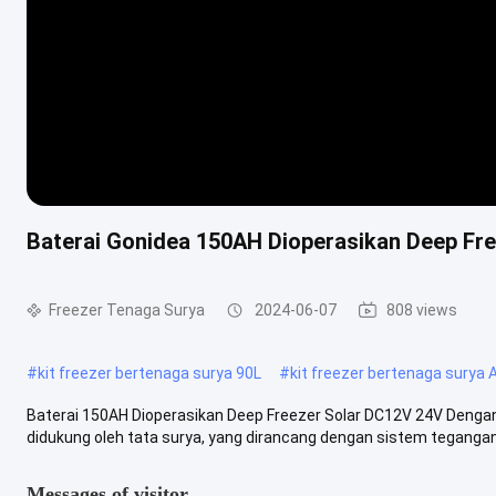
Baterai Gonidea 150AH Dioperasikan Deep Fre
Freezer Tenaga Surya
2024-06-07
808 views
#
kit freezer bertenaga surya 90L
#
kit freezer bertenaga surya
Baterai 150AH Dioperasikan Deep Freezer Solar DC12V 24V Dengan Ku
didukung oleh tata surya, yang dirancang dengan sistem tegangan D
Messages of visitor