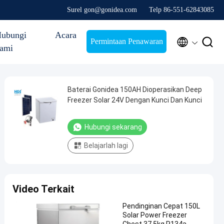
Surel gon@gonidea.com
Telp 86-551-62843085
ubungi
Acara


Permintaan Penawaran
ami
Baterai Gonidea 150AH Dioperasikan Deep
Freezer Solar 24V Dengan Kunci Dan Kunci
Hubungi sekarang
Belajarlah lagi
Video Terkait
Pendinginan Cepat 150L
Solar Power Freezer