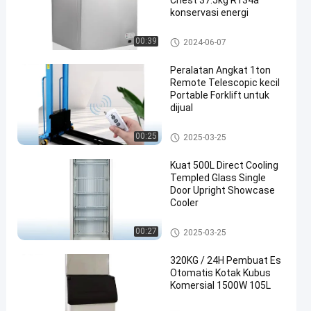
Chest 37.5kg R134a
konservasi energi
Freezer Tenaga Surya
00:39
2024-06-07
Peralatan Angkat 1ton
Remote Telescopic kecil
Portable Forklift untuk
dijual
mobil forklift portabel untuk dij
00:25
2025-03-25
ual
Kuat 500L Direct Cooling
Templed Glass Single
Door Upright Showcase
Cooler
Pendingin Showcase Tegak
00:27
2025-03-25
320KG / 24H Pembuat Es
Otomatis Kotak Kubus
Komersial 1500W 105L