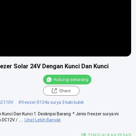
ezer Solar 24V Dengan Kunci Dan Kunci
Hubungi sekarang
Share
 AC110V
#
freezer R134a surya 3 kaki kubik
nci Dan Kunci 1. Deskripsi Barang: * Jenis freezer surya ini
C12V / .....
Lihat Lebih Banyak
TINGGALKAN PESAN