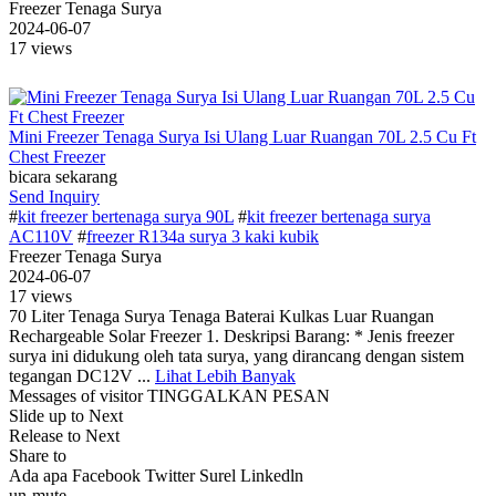
Freezer Tenaga Surya
2024-06-07
17 views
Mini Freezer Tenaga Surya Isi Ulang Luar Ruangan 70L 2.5 Cu Ft
Chest Freezer
bicara sekarang
Send Inquiry
#
kit freezer bertenaga surya 90L
#
kit freezer bertenaga surya
AC110V
#
freezer R134a surya 3 kaki kubik
Freezer Tenaga Surya
2024-06-07
17 views
70 Liter Tenaga Surya Tenaga Baterai Kulkas Luar Ruangan
Rechargeable Solar Freezer 1. Deskripsi Barang: * Jenis freezer
surya ini didukung oleh tata surya, yang dirancang dengan sistem
tegangan DC12V ...
Lihat Lebih Banyak
Messages of visitor
TINGGALKAN PESAN
Slide up to Next
Release to Next
Share to
Ada apa
Facebook
Twitter
Surel
Linkedln
un-mute