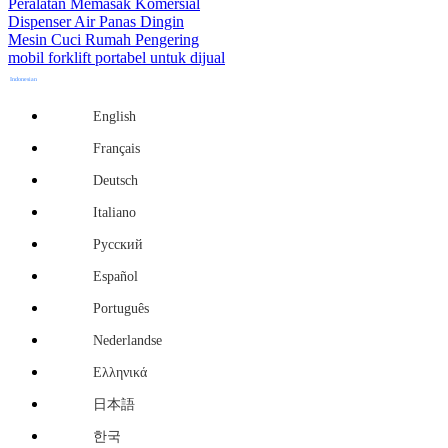
Peralatan Memasak Komersial
Dispenser Air Panas Dingin
Mesin Cuci Rumah Pengering
mobil forklift portabel untuk dijual
Indonesian
English
Français
Deutsch
Italiano
Русский
Español
Português
Nederlandse
Ελληνικά
日本語
한국