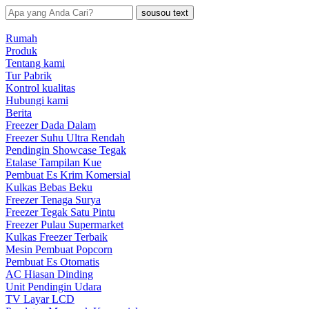
sousou text
Rumah
Produk
Tentang kami
Tur Pabrik
Kontrol kualitas
Hubungi kami
Berita
Freezer Dada Dalam
Freezer Suhu Ultra Rendah
Pendingin Showcase Tegak
Etalase Tampilan Kue
Pembuat Es Krim Komersial
Kulkas Bebas Beku
Freezer Tenaga Surya
Freezer Tegak Satu Pintu
Freezer Pulau Supermarket
Kulkas Freezer Terbaik
Mesin Pembuat Popcorn
Pembuat Es Otomatis
AC Hiasan Dinding
Unit Pendingin Udara
TV Layar LCD