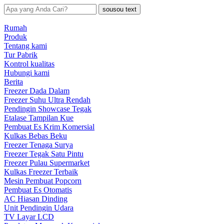
sousou text
Rumah
Produk
Tentang kami
Tur Pabrik
Kontrol kualitas
Hubungi kami
Berita
Freezer Dada Dalam
Freezer Suhu Ultra Rendah
Pendingin Showcase Tegak
Etalase Tampilan Kue
Pembuat Es Krim Komersial
Kulkas Bebas Beku
Freezer Tenaga Surya
Freezer Tegak Satu Pintu
Freezer Pulau Supermarket
Kulkas Freezer Terbaik
Mesin Pembuat Popcorn
Pembuat Es Otomatis
AC Hiasan Dinding
Unit Pendingin Udara
TV Layar LCD