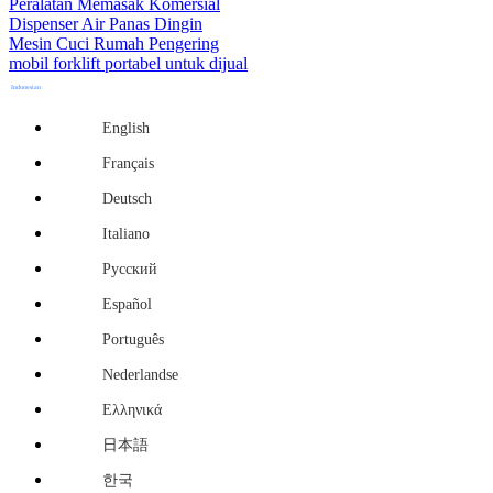
Peralatan Memasak Komersial
Dispenser Air Panas Dingin
Mesin Cuci Rumah Pengering
mobil forklift portabel untuk dijual
Indonesian
English
Français
Deutsch
Italiano
Русский
Español
Português
Nederlandse
Ελληνικά
日本語
한국