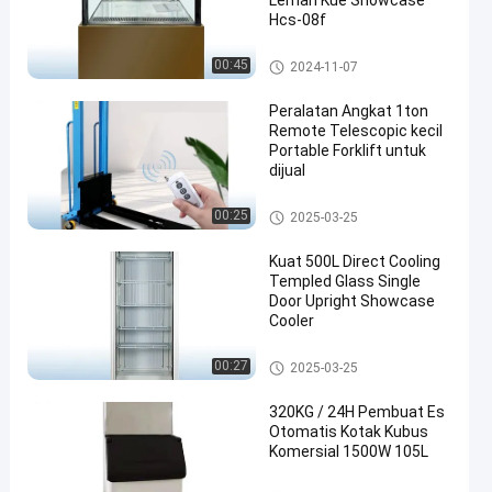
Lemari Kue Showcase
Hcs-08f
Etalase Tampilan Kue
00:45
2024-11-07
Peralatan Angkat 1ton
Remote Telescopic kecil
Portable Forklift untuk
dijual
mobil forklift portabel untuk dij
00:25
2025-03-25
ual
Kuat 500L Direct Cooling
Templed Glass Single
Door Upright Showcase
Cooler
Pendingin Showcase Tegak
00:27
2025-03-25
320KG / 24H Pembuat Es
Otomatis Kotak Kubus
Komersial 1500W 105L