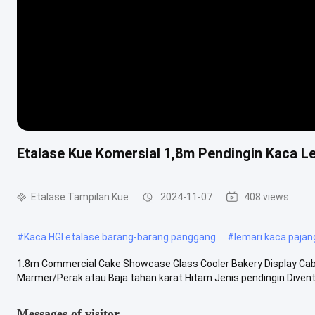
Etalase Kue Komersial 1,8m Pendingin Kaca L
Etalase Tampilan Kue
2024-11-07
408 views
#
Kaca HGI etalase barang-barang panggang
#
lemari kaca pajan
1.8m Commercial Cake Showcase Glass Cooler Bakery Display Ca
Marmer/Perak atau Baja tahan karat Hitam Jenis pendingin Diventila
Messages of visitor