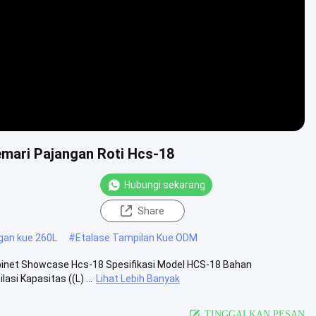
emari Pajangan Roti Hcs-18
Hubungi sekarang
Share
gan kue 260L
#
Etalase Tampilan Kue ODM
binet Showcase Hcs-18 Spesifikasi Model HCS-18 Bahan
si Kapasitas ((L) ...
Lihat Lebih Banyak
TINGGALKAN PESAN