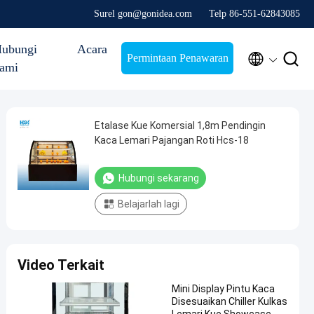
Surel gon@gonidea.com
Telp 86-551-62843085
ubungi
Acara


Permintaan Penawaran
ami
Etalase Kue Komersial 1,8m Pendingin
Kaca Lemari Pajangan Roti Hcs-18
Hubungi sekarang
Belajarlah lagi
Video Terkait
Mini Display Pintu Kaca
Disesuaikan Chiller Kulkas